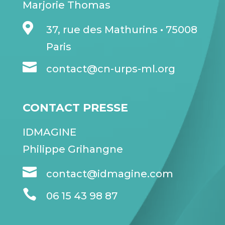
Marjorie Thomas

37, rue des Mathurins • 75008
Paris

contact@cn-urps-ml.org
CONTACT PRESSE
IDMAGINE
Philippe Grihangne

contact@idmagine.com

0
6 15 43 98 87